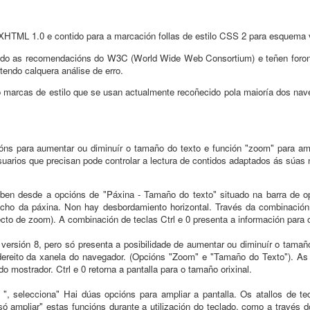
XHTML 1.0 e contido para a marcación follas de estilo CSS 2 para esquema 
guindo as recomendacións do W3C (World Wide Web Consortium) e teñen foron
tendo calquera análise de erro.
ó marcas de estilo que se usan actualmente recoñecido pola maioría dos nave
ns para aumentar ou diminuír o tamaño do texto e función "zoom" para amp
usuarios que precisan pode controlar a lectura de contidos adaptados ás súas
ben desde a opcións de "Páxina - Tamaño do texto" situado na barra de op
cho da páxina. Non hay desbordamiento horizontal. Través da combinación 
ecto de zoom). A combinación de teclas Ctrl e 0 presenta a información para 
 versión 8, pero só presenta a posibilidade de aumentar ou diminuír o tama
ereito da xanela do navegador. (Opcións "Zoom" e "Tamaño do Texto"). As c
 mostrador. Ctrl e 0 retorna a pantalla para o tamaño orixinal.
 selecciona" Hai dúas opcións para ampliar a pantalla. Os atallos de tec
só ampliar" estas funcións durante a utilización do teclado, como a través