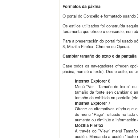
Formatos da páxina
O portal do Concello é formatado usando 
Os estilos utilizados foi construída se
ferramenta que ofrece o consorcio, non ob
Para a presentación do portal foi usado s
8, Mozilla Firefox, Chrome ou Opera).
Cambiar tamaño do texto e da pantalla
Case todos os navegadores ofrecen opció
páxina, non só o texto). Deste xeito, os 
Internet Explorer 8
Menú "Ver - Tamaño do texto" ou 
tamaño da fonte sen cambiar o an
tamaño da exhibida na pantalla (ef
Internet Explorer 7
Ofrece as alternativas aínda que a
do menú "Page", situado no lado d
aumenta ou diminúe a información do
Mozilla Firefox
A través do "View" menú Tamaño ",
acción. Marcando a opción "texto 