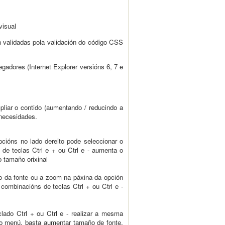
visual
 validadas pola validación do código CSS
gadores (Internet Explorer versións 6, 7 e
liar o contido (aumentando / reducindo a
 necesidades.
cións no lado dereito pode seleccionar o
de teclas Ctrl e + ou Ctrl e - aumenta o
o tamaño orixinal
ño da fonte ou a zoom na páxina da opción
ombinacións de teclas Ctrl + ou Ctrl e -
lado Ctrl + ou Ctrl e - realizar a mesma
 do menú, basta aumentar tamaño de fonte,