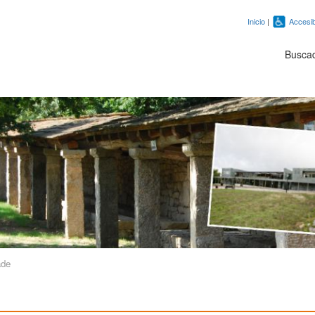
Inicio
|
Accesib
Busca
ade