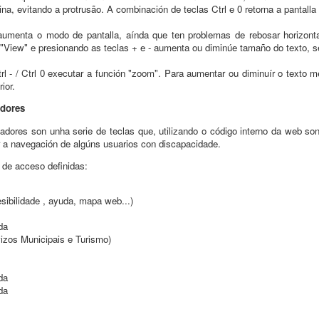
na, evitando a protrusão. A combinación de teclas Ctrl e 0 retorna a pantalla 
menta o modo de pantalla, aínda que ten problemas de rebosar horizontal 
"View" e presionando as teclas + e - aumenta ou diminúe tamaño do texto, s
rl - / Ctrl 0 executar a función "zoom". Para aumentar ou diminuír o texto
ior.
adores
gadores son unha serie de teclas que, utilizando o código interno da web so
ar a navegación de algúns usuarios con discapacidade.
 de acceso definidas:
esibilidade , ayuda, mapa web...)
da
vizos Municipais e Turismo)
da
da