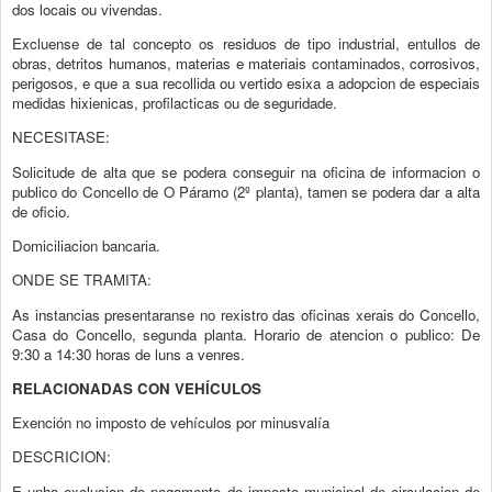
dos locais ou vivendas.
Excluense de tal concepto os residuos de tipo industrial, entullos de
obras, detritos humanos, materias e materiais contaminados, corrosivos,
perigosos, e que a sua recollida ou vertido esixa a adopcion de especiais
medidas hixienicas, profilacticas ou de seguridade.
NECESITASE:
Solicitude de alta que se podera conseguir na oficina de informacion o
publico do Concello de O Páramo (2º planta), tamen se podera dar a alta
de oficio.
Domiciliacion bancaria.
ONDE SE TRAMITA:
As instancias presentaranse no rexistro das oficinas xerais do Concello,
Casa do Concello, segunda planta. Horario de atencion o publico: De
9:30 a 14:30 horas de luns a venres.
RELACIONADAS CON VEHÍCULOS
Exención no imposto de vehículos por minusvalía
DESCRICION:
E unha exclusion do pagamento do imposto municipal de circulacion de