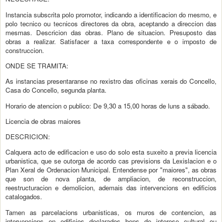
Instancia subscrita polo promotor, indicando a identificacion do mesmo, e
polo tecnico ou tecnicos directores da obra, aceptando a direccion das
mesmas. Descricion das obras. Plano de situacion. Presuposto das
obras a realizar. Satisfacer a taxa correspondente e o imposto de
construccion.
ONDE SE TRAMITA:
As instancias presentaranse no rexistro das oficinas xerais do Concello,
Casa do Concello, segunda planta.
Horario de atencion o publico: De 9,30 a 15,00 horas de luns a sábado.
Licencia de obras maiores
DESCRICION:
Calquera acto de edificacion e uso do solo esta suxeito a previa licencia
urbanistica, que se outorga de acordo cas previsions da Lexislacion e o
Plan Xeral de Ordenacion Municipal. Entendense por "maiores", as obras
que son de nova planta, de ampliacion, de reconstruccion,
reestructuracion e demolicion, ademais das intervencions en edificios
catalogados.
Tamen as parcelacions urbanisticas, os muros de contencion, as
intervencions en edificios declarados bens de interese cultural ou