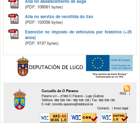
Alta no abastecemento de auga
(PDF: 108061 bytes)
Alta no servizo de recollida do lixo
(PDF: 100056 bytes)
Exención no imposto de vehículos por histórico (+25
anos)
(PDF: 9197 bytes)
Concello de O Páramo
RSS
|
Páramo s/n – 27363 O Páramo - Lugo (Galicia)
Teléfono: 982 539 156 / 982 539 128 | Fax: 982 539 156
E-mail: concello.oparamo@eidolocal.es
Contacto
|
Aviso legal