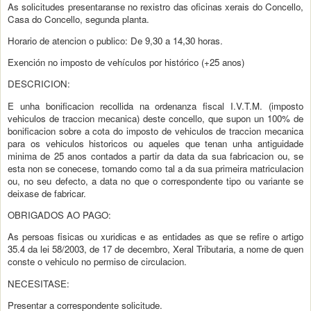
As solicitudes presentaranse no rexistro das oficinas xerais do Concello,
Casa do Concello, segunda planta.
Horario de atencion o publico: De 9,30 a 14,30 horas.
Exención no imposto de vehículos por histórico (+25 anos)
DESCRICION:
E unha bonificacion recollida na ordenanza fiscal I.V.T.M. (imposto
vehiculos de traccion mecanica) deste concello, que supon un 100% de
bonificacion sobre a cota do imposto de vehiculos de traccion mecanica
para os vehiculos historicos ou aqueles que tenan unha antiguidade
minima de 25 anos contados a partir da data da sua fabricacion ou, se
esta non se conecese, tomando como tal a da sua primeira matriculacion
ou, no seu defecto, a data no que o correspondente tipo ou variante se
deixase de fabricar.
OBRIGADOS AO PAGO:
As persoas fisicas ou xuridicas e as entidades as que se refire o artigo
35.4 da lei 58/2003, de 17 de decembro, Xeral Tributaria, a nome de quen
conste o vehiculo no permiso de circulacion.
NECESITASE:
Presentar a correspondente solicitude.