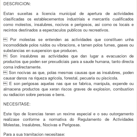
DESCRICION:
Estan suxeitas a licencia municipal de apertura de actividades
clasificadas os establecementos industriais e mercantis cualificados
como molestos, insalubres, nocivos e perigosos, asi como os locais e
recintos destinados a espectaculos publicos ou recreativos.
 Por molestas se entenden as actividades que constituen unha
incomodidade polos ruidos ou vibracions, e tamen polos fumes, gases ou
substancias en suspension que producen.
 Son insalubres as actividades que dan lugar a evacuacion de
productos que poden ser prexudiciais para a saude humana, tanto directa
coma indirectamente.
 Son nocivas as que, polas mesmas causas que as insalubres, poden
causar danos na riqueza agricola, forestal, pecuaria ou piscicola.
 E son perigosas aquelas nas que se fabrica, manipula, expende ou
almacena productos que xeran riscos graves de explosion, combustion
ou radiacion sobre persoas e bens.
NECESITASE:
Este tipo de licencias tenen un rexime especial e o seu outorgamento
realizase conforme a normativa do Regulamento de Actividades
Molestas, Insalubres, Nocivas e Perigosas.
Para a sua tramitacion necesitase: