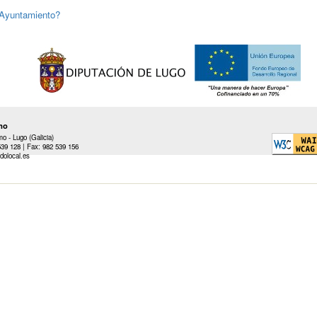
l Ayuntamiento?
mo
 - Lugo (Galicia)
539 128 | Fax: 982 539 156
dolocal.es