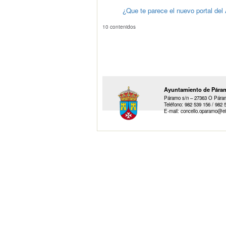
¿Que te parece el nuevo portal de
10 contenidos
Ayuntamiento de Pára
Páramo s/n – 27363 O Páramo
Teléfono: 982 539 156 / 982 
E-mail: concello.oparamo@ei