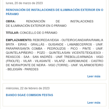
lunes, 20 de marzo de 2023
RENOVACIÓN DE INSTALACIONES DE ILUMINACIÓN EXTERIOR EN O
PÁRAMO
RENOVACIÓN DE INSTALACIONES
OBRA:
DE ILUMINACIÓN EXTERIOR EN O PÁRAMO
CONCELLO DE O PÁRAMO
TITULAR:
REBOREDA/VEIGA - OUTEIRO/CANDAIRA/RAMIL/A
EMPLAZAMIENTO:
BRITA - EIRAS - GRALLÁS - GUISANDE - LAMABECERROS - UNIF.
PARAPAR/SANTA COMBA - PEDROUZOS - PICO - PINTE - UNIF.
QUINTELA/PIÑEIRO - POZO - QUINTELA/SAN VICENTE/TEIQUESOI -
REASCOS - SAA - SAN ANDRÉS - UNIF. TREBOLLE/ARMADA - VIGO
(FRIOLFE) - VILAR - VILASANTE - VILAFIZ - AGREIMUNDE - CASTRO
DE NEIRA/PONTE DE NEIRA - VIGO (TORRE) - UNIF. VILARMOSTEIRO
- BELEIGÁN - PAREDES
Leer más
miércoles, 22 de febrero de 2023
BANDO SGAE COMISION FESTAS
Leer más