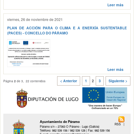
Leer más
viernes, 26 de noviembre de 2021
PLAN DE ACCIÓN PARA O CLIMA E A ENERXÍA SUSTENTABLE
(PACES) - CONCELLO DO PÁRAMO
Leer más
< Anterior
1
2
3
Siguiente >
Página
2
de 3, 22 contenidos
Ayuntamiento de Páramo
RSS
|
Páramo s/n – 27363 O Páramo - Lugo (Galicia)
Teléfono: 982 539 156 / 982 539 128 | Fax: 982 539 156