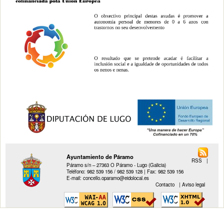
Ayuntamiento de Páramo
RSS
|
Páramo s/n – 27363 O Páramo - Lugo (Galicia)
Teléfono: 982 539 156 / 982 539 128 | Fax: 982 539 156
E-mail: concello.oparamo@eidolocal.es
Contacto
|
Aviso legal